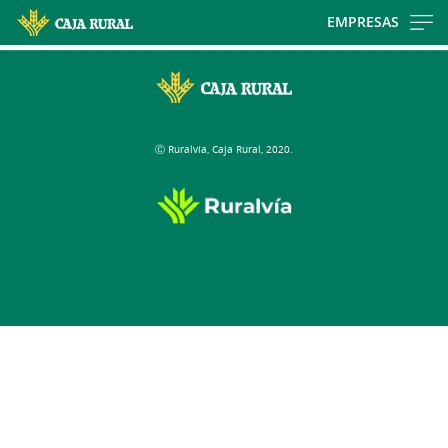
Skip
EMPRESAS
to
Cargando
main
contenido,
contentt
por
favor
Ⓒ Ruralvía, Caja Rural, 2020.
espere...