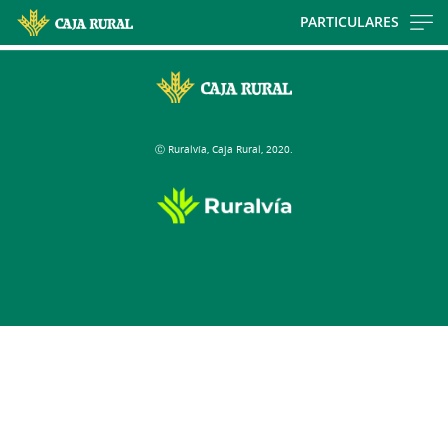
Skip
PARTICULARES
to
main
contentt
Ⓒ Ruralvía, Caja Rural, 2020.