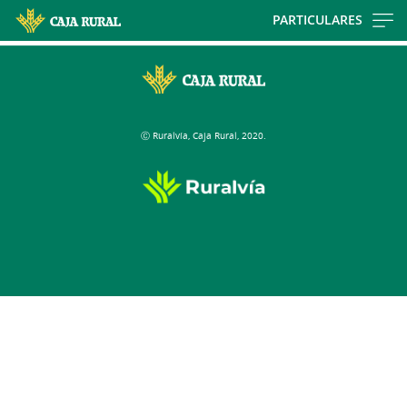
Skip
PARTICULARES
to
main
contentt
Ⓒ Ruralvía, Caja Rural, 2020.