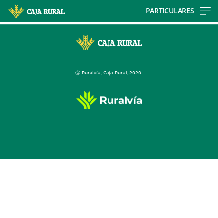
Skip
PARTICULARES
to
main
contentt
Ⓒ Ruralvía, Caja Rural, 2020.