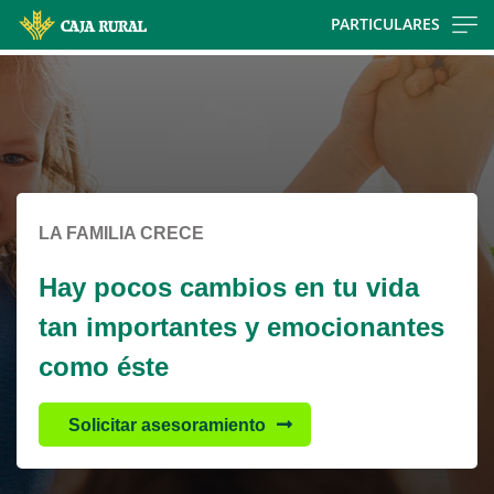
Skip
PARTICULARES
to
Cargando
main
contenido,
contentt
por
favor
espere...
LA FAMILIA CRECE
Hay pocos cambios en tu vida
tan importantes y emocionantes
como éste
Solicitar asesoramiento