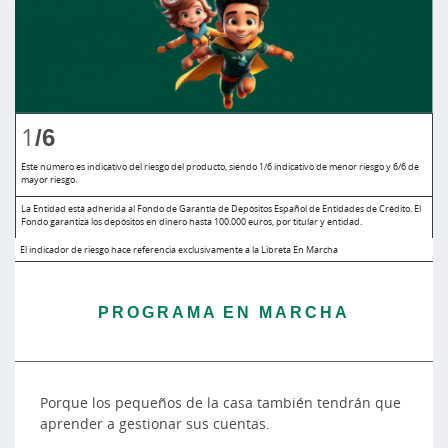
1
/6
Este número es indicativo del riesgo del producto, siendo 1/6 indicativo de menor riesgo y 6/6 de
mayor riesgo.
La Entidad está adherida al Fondo de Garantía de Depósitos Español de Entidades de Crédito. El
Fondo garantiza los depósitos en dinero hasta 100.000 euros, por titular y entidad.
El indicador de riesgo hace referencia exclusivamente a la Libreta En Marcha
PROGRAMA EN MARCHA
Porque los pequeños de la casa también tendrán que
aprender a gestionar sus cuentas.