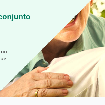
conjunto
n un
que