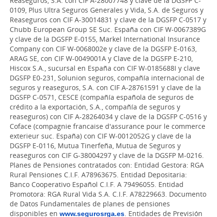
Reaseguros, S.A. con CIF A-28007748 y clave de la DGSFP C-
0109, Plus Ultra Seguros Generales y Vida, S.A. de Seguros y
Reaseguros con CIF A-30014831 y clave de la DGSFP C-0517 y
Chubb European Group SE Suc. España con CIF W-0067389G
y clave de la DGSFP E-0155, Markel International Insurance
Company con CIF W-0068002e y clave de la DGSFP E-0163,
ARAG SE, con CIF W-0049001A y Clave de la DGSFP E-210,
Hiscox S.A., sucursal en España con CIF W-0185688I y clave
DGSFP E0-231, Solunion seguros, compañía internacional de
seguros y reaseguros, S.A. con CIF A-28761591 y clave de la
DGSFP C-0571, CESCE (compañía española de seguros de
crédito a la exportación, S.A., compañía de seguros y
reaseguros) con CIF A-28264034 y clave de la DGSFP C-0516 y
Coface (compagnie francaise d'assurance pour le commerce
exterieur suc. España) con CIF W-0012052G y clave de la
DGSFP E-0116, Mutua Tinerfeña, Mutua de Seguros y
reaseguros con CIF G-38004297 y clave de la DGSFP M-0216.
Planes de Pensiones contratados con: Entidad Gestora: RGA
Rural Pensiones C.I.F. A78963675. Entidad Depositaria:
Banco Cooperativo Español C.I.F. A 79496055. Entidad
Promotora: RGA Rural Vida S.A. C.I.F. A78229663. Documento
de Datos Fundamentales de planes de pensiones
disponibles en
www.segurosrga.es
. Entidades de Previsión