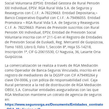
Social Voluntaria (EPSV): Entidad Gestora de Rural Pensión
XXI Individual, EPSV: RGA Rural Vida S.A. de Seguros y
Reaseguros con C.I.F.: A-78229663. Entidad Depositaria,¬
Banco Cooperativo Español con C.I.F.: A-79496055. Entidad
Promotora ¬ RGA Rural Vida S.A. de Seguros y Reaseguros
C.I.F. A- 78229663. Planes de Previsión suscritos con Rural
Pensión XXI Individual, EPSV, Entidad de Previsión Social
Voluntaria inscrita con nº 211-G en el Registro de Entidades
de Previsión Social de Euskadi, Reg. Mercantil de Guipúzcoa,
Tomo 1693, Libro 0, Folio 1, Sección 8ª, Hoja SS-14218,
Inscripción 1ª, CIF G-20615530, C/ Nagusia, 36, Lasarte Oria
Guipúzcoa.
La comercialización se realiza a través de RGA Mediación
como Operador de Banca-Seguros Vinculado, inscrito en el
registro de mediadores de la DGSFP con CIF A79490264 y
clave OV-0006, y con póliza de responsabilidad civil. Caja
Rural pertenece a la red de distribución de RGA Mediación
OBSV, S.A. Consultar entidades aseguradoras con las que
RGA Mediacion mantiene un cotrato de agencia de seguros
en:
https://www.segurosrga.es/Documents/Entidades_contrato