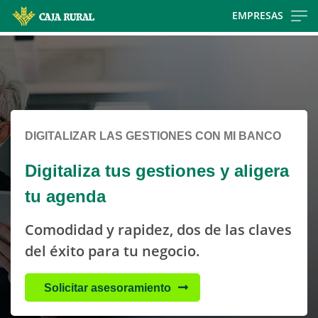
Skip
EMPRESAS
to
Cargando
main
contenido,
contentt
por
favor
espere...
DIGITALIZAR LAS GESTIONES CON MI BANCO
Digitaliza tus gestiones y aligera
tu agenda
Comodidad y rapidez, dos de las claves
del éxito para tu negocio.
Solicitar asesoramiento