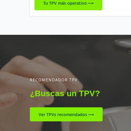
Tu TPV más operativo
RECOMENDADOR TPV
¿Buscas un TPV?
Ver TPVs recomendados