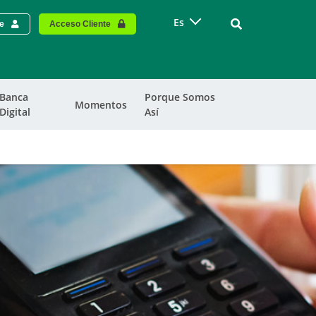
Vinculo - Buscar
Es
te
Acceso Cliente
Banca
Porque Somos
Momentos
Digital
Así