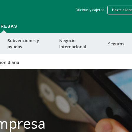
Skip
Oficinas y cajeros
Hazte clien
to
main
contentt
PRESAS
Subvenciones y
Negocio
Seguros
ayudas
Internacional
ión diaria
empresa