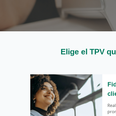
Elige el TPV q
Fid
cli
Real
pro