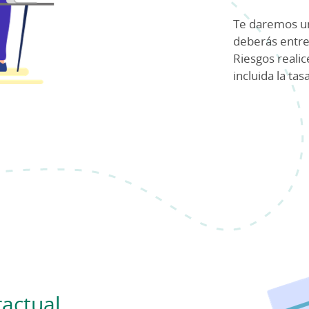
Te daremos un
deberás entr
Riesgos realice
incluida la tas
actual