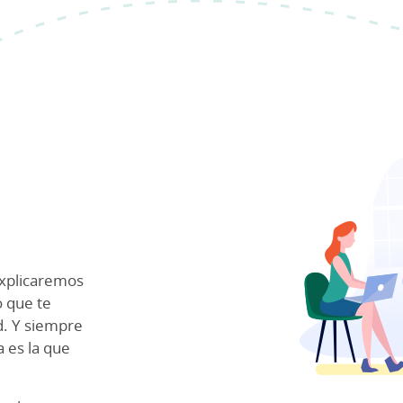
explicaremos
o que te
d. Y siempre
 es la que