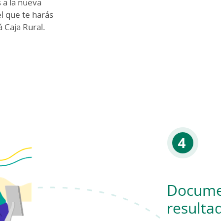
 a la nueva
el que te harás
á Caja Rural.
Documen
resulta