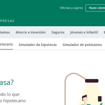
Skip
Oficinas y cajeros
Hazte clien
to
main
contentt
PRESAS
stamos
Ahorro e Inversión
Seguros
Jóvenes e Infantil
otecario
Simulador de hipotecas
Simulador de préstamos
asa?
odo lo que
o hipotecario