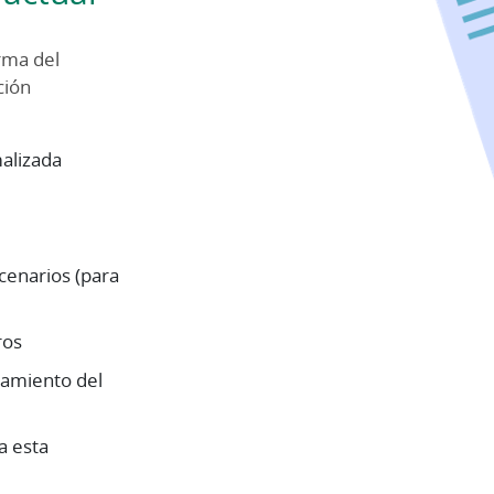
irma del
ción
alizada
cenarios (para
ros
ramiento del
a esta