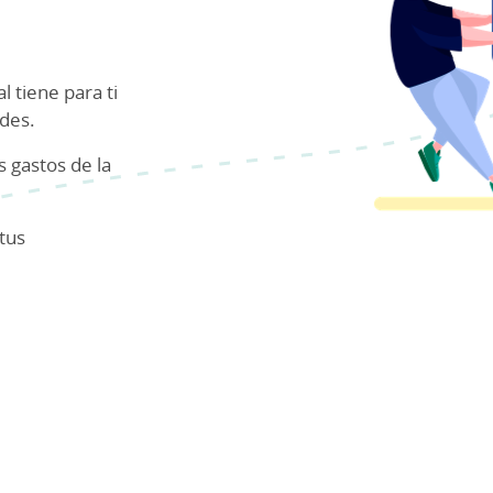
l tiene para ti
ades.
s gastos de la
tus