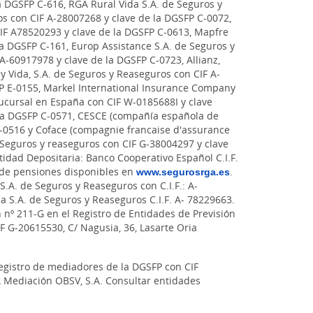
a DGSFP C-616, RGA Rural Vida S.A. de Seguros y
s con CIF A-28007268 y clave de la DGSFP C-0072,
CIF A78520293 y clave de la DGSFP C-0613, Mapfre
la DGSFP C-161, Europ Assistance S.A. de Seguros y
A-60917978 y clave de la DGSFP C-0723, Allianz,
y Vida, S.A. de Seguros y Reaseguros con CIF A-
P E-0155, Markel International Insurance Company
sucursal en España con CIF W-0185688I y clave
 la DGSFP C-0571, CESCE (compañía española de
 C-0516 y Coface (compagnie francaise d'assurance
Seguros y reaseguros con CIF G-38004297 y clave
idad Depositaria: Banco Cooperativo Español C.I.F.
 de pensiones disponibles en
www.segurosrga.es
.
S.A. de Seguros y Reaseguros con C.I.F.: A-
a S.A. de Seguros y Reaseguros C.I.F. A- 78229663.
n nº 211-G en el Registro de Entidades de Previsión
IF G-20615530, C/ Nagusia, 36, Lasarte Oria
registro de mediadores de la DGSFP con CIF
GA Mediación OBSV, S.A. Consultar entidades