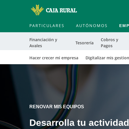
PARTICULARES
AUTÓNOMOS
EM
Financiación y
Cobros y
Tesorería
Avales
Pagos
Hacer crecer mi empresa
Digitalizar mis gestio
Cargando
contenido,
por
favor
espere...
RENOVAR MIS EQUIPOS
Desarrolla tu activida