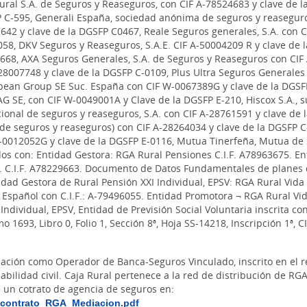
al S.A. de Seguros y Reaseguros, con CIF A-78524683 y clave de l
P C-595, Generali España, sociedad anónima de seguros y reaseguro
642 y clave de la DGSFP C0467, Reale Seguros generales, S.A. con 
58, DKV Seguros y Reaseguros, S.A.E. CIF A-50004209 R y clave de 
668, AXA Seguros Generales, S.A. de Seguros y Reaseguros con CIF 
8007748 y clave de la DGSFP C-0109, Plus Ultra Seguros Generales 
pean Group SE Suc. España con CIF W-0067389G y clave de la DGSF
G SE, con CIF W-0049001A y Clave de la DGSFP E-210, Hiscox S.A., 
ional de seguros y reaseguros, S.A. con CIF A-28761591 y clave de
a de seguros y reaseguros) con CIF A-28264034 y clave de la DGSFP
-0012052G y clave de la DGSFP E-0116, Mutua Tinerfeña, Mutua de 
s con: Entidad Gestora: RGA Rural Pensiones C.I.F. A78963675. Ent
A. C.I.F. A78229663. Documento de Datos Fundamentales de planes
idad Gestora de Rural Pensión XXI Individual, EPSV: RGA Rural Vida 
Español con C.I.F.: A-79496055. Entidad Promotora ¬ RGA Rural Vid
Individual, EPSV, Entidad de Previsión Social Voluntaria inscrita co
 1693, Libro 0, Folio 1, Sección 8ª, Hoja SS-14218, Inscripción 1ª, C
iación como Operador de Banca-Seguros Vinculado, inscrito en el 
abilidad civil. Caja Rural pertenece a la red de distribución de R
un cotrato de agencia de seguros en:
_contrato_RGA_Mediacion.pdf