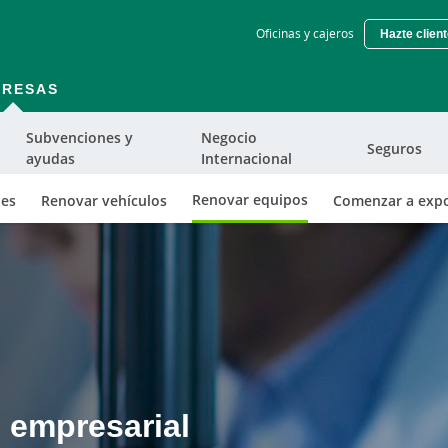
Skip
Oficinas y cajeros
Hazte clien
to
main
contentt
PRESAS
Subvenciones y
Negocio
Seguros
ayudas
Internacional
Renovar equipos
nes
Renovar vehículos
Comenzar a expo
d empresarial