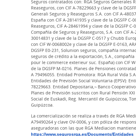
Seguros contratados con: RGA Seguros Generales Rur
Reaseguros, con CIF A-78229663 y clave de la DGSF
Generali Seguros y Reaseguros S.A. con CIF A-48037
España con CIF A-28141935 y clave de la DGSFP C-00
Reaseguros, CIF A-28461994 y clave de la DGSFP C-0
Compañía de Seguros y Reaseguros, S.A. con CIF A-2
30014831 y clave de la DGSFP C-0517 y Chubb Euro
con CIF W-0068002e y clave de la DGSFP E-0163, ARA
DGSFP E0-231, Solunion seguros, compañía internac
seguros de crédito a la exportación, S.A., compañí
pour le commerce exterieur suc. España) con CIF W
de la DGSFP M-0216. Planes de Pensiones contratado
A 79496055. Entidad Promotora: RGA Rural Vida S.
Entidades de Previsión Social Voluntaria (EPSV): Ent
78229663. Entidad Depositaria,¬ Banco Cooperativo 
Planes de Previsión suscritos con Rural Pensión XXI 
Social de Euskadi, Reg. Mercantil de Guipúzcoa, Tomo
Guipúzcoa.
La comercialización se realiza a través de RGA Med
A79490264 y clave OV-0006, y con póliza de respons
aseguradoras con las que RGA Mediacion mantiene 
https://www.segurosrga.es/Documents/Entidades