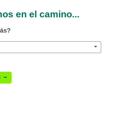
s en el camino...
tás?
i