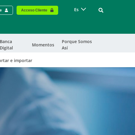
Vinculo - Buscar
Es
te
Acceso Cliente
Banca
Porque Somos
Momentos
Digital
Así
rtar e importar